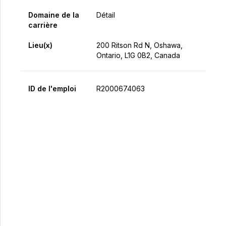
Domaine de la
Détail
carrière
Lieu(x)
200 Ritson Rd N, Oshawa,
Ontario, L1G 0B2, Canada
ID de l'emploi
R2000674063
Postulez maintenant
Partager