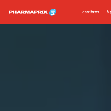
carrières
à 