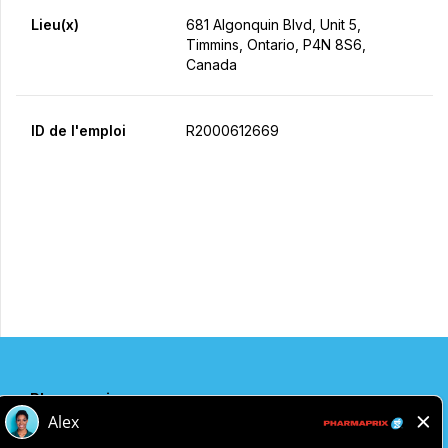
Lieu(x)
681 Algonquin Blvd, Unit 5,
Timmins, Ontario, P4N 8S6,
Canada
ID de l'emploi
R2000612669
Postulez maintenant
Partager
Pharmaprix
Adresse de l'entreprise
243 Consumers Road