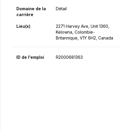
Domaine de la
Détail
carrière
Lieu(x)
2271 Harvey Ave, Unit 1360,
Kelowna, Colombie-
Britannique, V1Y 6H2, Canada
ID de l'emploi
R2000681363
Postulez maintenant
Partager