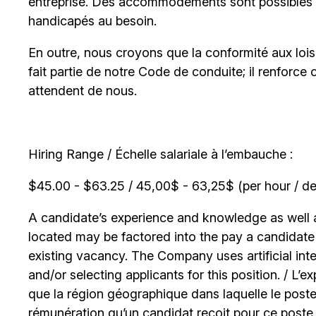
entreprise. Des accommodements sont possibles 
handicapés au besoin.
En outre, nous croyons que la conformité aux lois c
fait partie de notre Code de conduite; il renforce 
attendent de nous.
Hiring Range / Échelle salariale à l’embauche :
$45.00 - $63.25 / 45,00$ - 63,25$ (per hour / de 
A candidate’s experience and knowledge as well as
located may be factored into the pay a candidate r
existing vacancy. The Company uses artificial int
and/or selecting applicants for this position. / L’
que la région géographique dans laquelle le poste
rémunération qu’un candidat reçoit pour ce poste