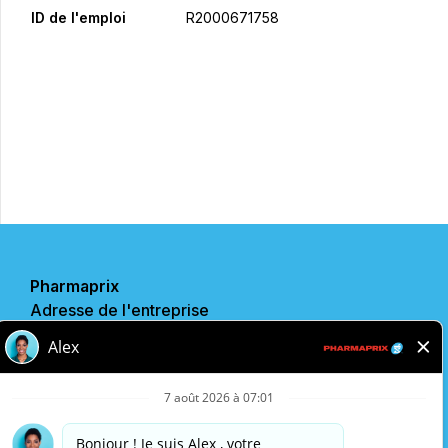
ID de l'emploi
R2000671758
Postulez maintenant
Partager
Pharmaprix
Adresse de l'entreprise
243 Consumers Road
Toronto, ON
M2J 4W8
Politique de confidentialité
Avis légal