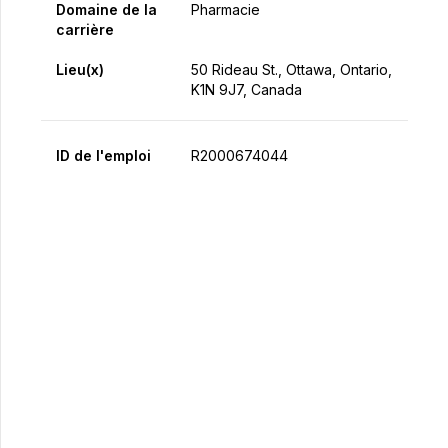
Domaine de la
Pharmacie
carrière
Lieu(x)
50 Rideau St., Ottawa, Ontario,
K1N 9J7, Canada
ID de l'emploi
R2000674044
Postulez maintenant
Partager