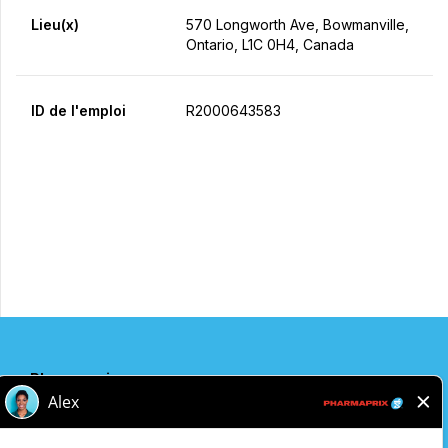
Lieu(x)
570 Longworth Ave, Bowmanville,
Ontario, L1C 0H4, Canada
ID de l'emploi
R2000643583
Postulez maintenant
Partager
Pharmaprix
Adresse de l'entreprise
243 Consumers Road