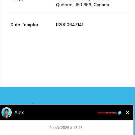
Québec, J5R 6E6, Canada
ID de l'emploi
R2000647141
Postulez maintenant
Partager
Pharmaprix
Adresse de l'entreprise
243 Consumers Road
Toronto, ON
M2J 4W8