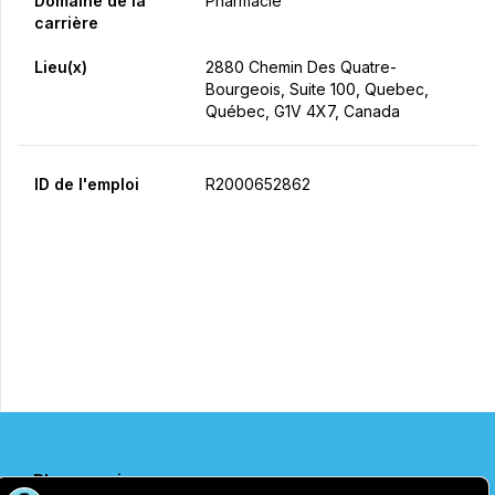
Domaine de la
Pharmacie
carrière
Lieu(x)
2880 Chemin Des Quatre-
Bourgeois, Suite 100, Quebec,
Québec, G1V 4X7, Canada
ID de l'emploi
R2000652862
Postulez maintenant
Partager
Pharmaprix