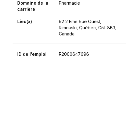
Domaine de la
Pharmacie
carrière
Lieu(x)
92 2 Eme Rue Ouest,
Rimouski, Québec, G5L 8B3,
Canada
ID de l'emploi
R2000647696
Postulez maintenant
Partager