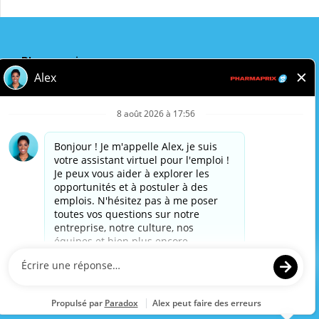
Pharmaprix
Adresse de l'entreprise
243 Consumers Road
Toronto, ON
M2J 4W8
Politique de confidentialité
Avis légal
Accessibilité
Pharmaprix