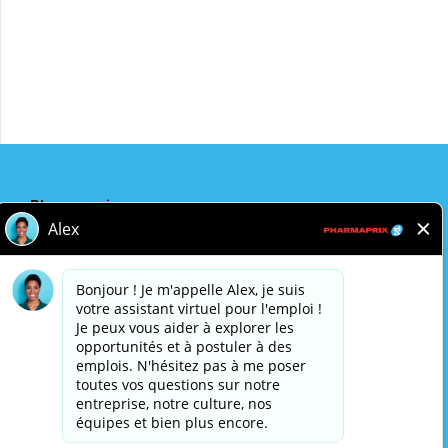
Postulez maintenant
Partager
Pharmaprix
Adresse de l'entreprise
243 Consumers Road
Toronto, ON
M2J 4W8
Politique de confidentialité
Avis légal
Accessibilité
Pharmaprix