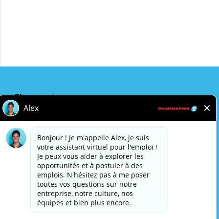
Postulez maintenant
Partager
Pharmaprix
Adresse de l'entreprise
243 Consumers Road
Toronto, ON
M2J 4W8
Politique de confidentialité
Avis légal
Accessibilité
Pharmaprix