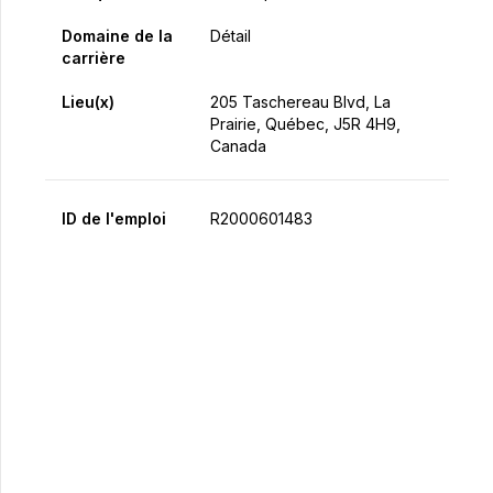
Domaine de la
Détail
carrière
Lieu(x)
205 Taschereau Blvd, La
Prairie, Québec, J5R 4H9,
Canada
ID de l'emploi
R2000601483
Postulez maintenant
Partager