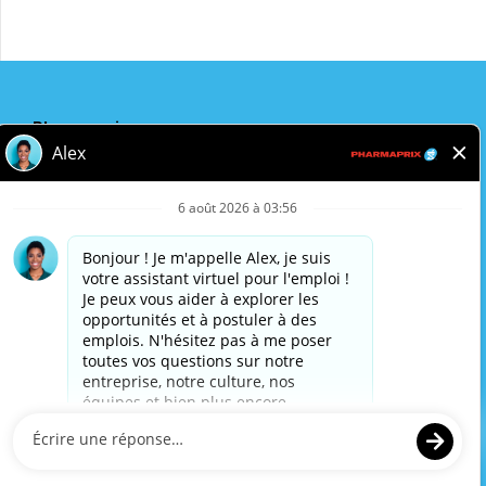
Pharmaprix
Adresse de l'entreprise
243 Consumers Road
Toronto, ON
M2J 4W8
Politique de confidentialité
Avis légal
Accessibilité
Pharmaprix