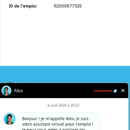
ID de l'emploi
R2000677326
Postulez maintenant
Partager
Pharmaprix
Adresse de l'entreprise
243 Consumers Road
Toronto, ON
M2J 4W8
Politique de confidentialité