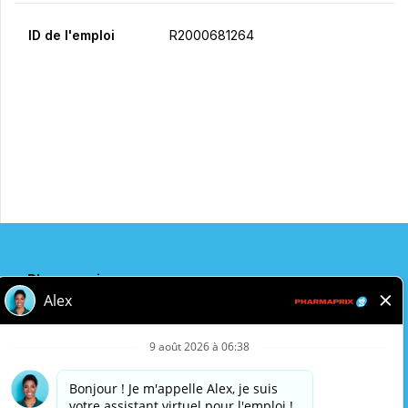
ID de l'emploi
R2000681264
Postulez maintenant
Partager
Pharmaprix
Adresse de l'entreprise
243 Consumers Road
Toronto, ON
M2J 4W8
Politique de confidentialité