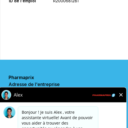
ID de l'emploi
R2000681281
Postulez maintenant
Partager
Pharmaprix
Adresse de l'entreprise
243 Consumers Road
Toronto, ON
M2J 4W8
Politique de confidentialité
Avis légal