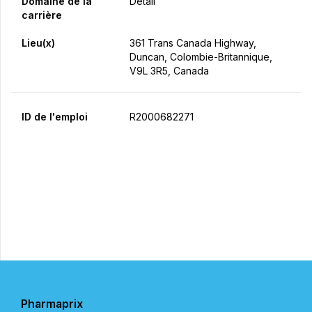
Domaine de la
Détail
carrière
Lieu(x)
361 Trans Canada Highway,
Duncan, Colombie-Britannique,
V9L 3R5, Canada
ID de l'emploi
R2000682271
Postulez maintenant
Partager
Pharmaprix