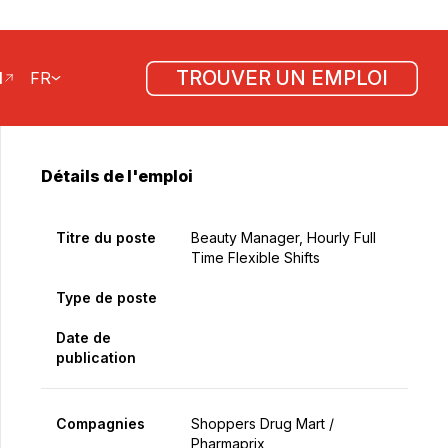
Domaine de la
Détail
carrière
Lieu(x)
407 Westmorland Rd, Saint
John, Nouveau-Brunswick,
E2J 3S9, Canada
ID de l'emploi
R2000681566
Postulez maintenant
Partager