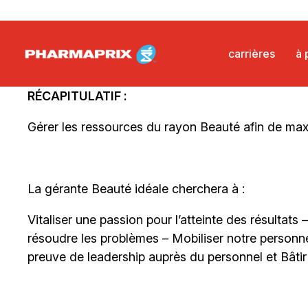
l'inclusion. Joignez-vous à notre équipe et contrib
pour tous les Canadiens.
Pourquoi ce role est-il important?
RÉCAPITULATIF :
Gérer les ressources du rayon Beauté afin de maxim
La gérante Beauté idéale cherchera à :
Vitaliser une passion pour l’atteinte des résultats
résoudre les problèmes – Mobiliser notre personnel
preuve de leadership auprès du personnel et Bâtir