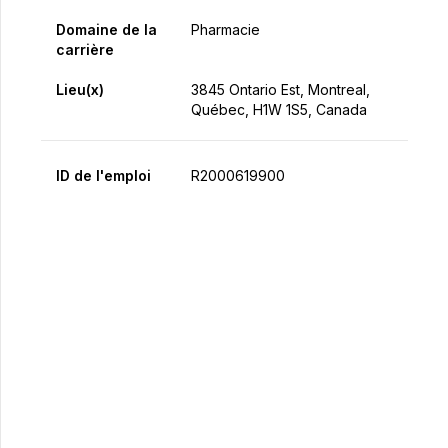
Domaine de la
Pharmacie
carrière
Lieu(x)
3845 Ontario Est, Montreal,
Québec, H1W 1S5, Canada
ID de l'emploi
R2000619900
Postulez maintenant
Partager