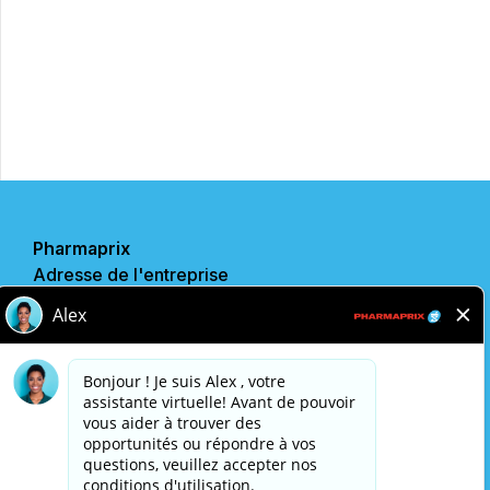
Postulez maintenant
Partager
Pharmaprix
Adresse de l'entreprise
243 Consumers Road
Toronto, ON
M2J 4W8
Politique de confidentialité
Avis légal
Accessibilité