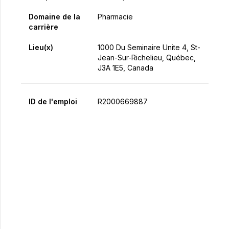
Domaine de la
Pharmacie
carrière
Lieu(x)
1000 Du Seminaire Unite 4, St-
Jean-Sur-Richelieu, Québec,
J3A 1E5, Canada
ID de l'emploi
R2000669887
Postulez maintenant
Partager