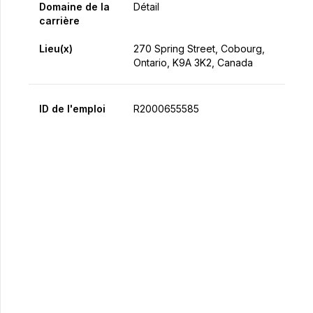
Domaine de la
Détail
carrière
Lieu(x)
270 Spring Street, Cobourg,
Ontario, K9A 3K2, Canada
ID de l'emploi
R2000655585
Postulez maintenant
Partager